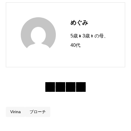
めぐみ
5歳👧3歳👦の母、
40代
Virina
ブローチ