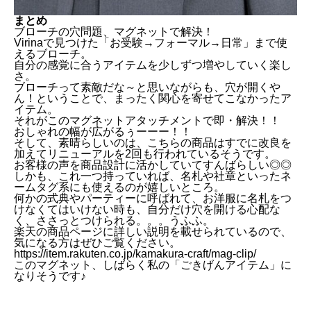
まとめ
ブローチの穴問題、マグネットで解決！
Virinaで見つけた「お受験→フォーマル→日常」まで使
えるブローチ。
自分の感覚に合うアイテムを少しずつ増やしていく楽し
さ。
ブローチって素敵だな～と思いながらも、穴が開くや
ん！ということで、まったく関心を寄せてこなかったア
イテム。
それがこのマグネットアタッチメントで即・解決！！
おしゃれの幅が広がるぅーーー！！
そして、素晴らしいのは、こちらの商品はすでに改良を
加えてリニューアルを2回も行われているそうです。
お客様の声を商品設計に活かしていてすんばらしい◎◎
しかも、これ一つ持っていれば、名札や社章といったネ
ームタグ系にも使えるのが嬉しいところ。
何かの式典やパーティーに呼ばれて、お洋服に名札をつ
けなくてはいけない時も、自分だけ穴を開ける心配な
く、ささっとつけられる。。。うふふ。
楽天の商品ページに詳しい説明を載せられているので、
気になる方はぜひご覧ください。
https://item.rakuten.co.jp/kamakura-craft/mag-clip/
このマグネット、しばらく私の「ごきげんアイテム」に
なりそうです♪