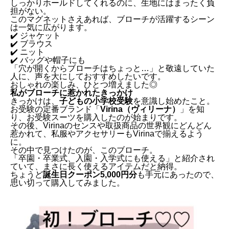
しっかりホールドしてくれるのに、生地にはまったく負
担がない。
このマグネットさえあれば、ブローチが活躍するシーン
は一気に広がります。
✔️ ジャケット
✔️ ブラウス
✔️ ニット
✔️ バッグや帽子にも
「穴が開くからブローチはちょっと…」と敬遠していた
人に、声を大にしておすすめしたいです。
おしゃれの楽しみ、ひとつ増えました◎
私がブローチに惹かれたきっかけ
きっかけは、
子どもの小学校受験
を意識し始めたこと。
お受験の定番ブランド「
Virina（ヴィリーナ）
」を知
り、お受験スーツを購入したのが始まりです。
その後、Virinaのセンスや取扱商品の世界観にどんどん
惹かれて、私服やアクセサリーもVirinaで揃えるよう
に。
その中で見つけたのが、このブローチ。
「卒園・卒業式、入園・入学式にも使える」と紹介され
穴を開けない＝おしゃれの選択肢が広がる！
ていて、まさに長く使えるアイテムだと納得。
私がブローチに惹かれたきっかけ
ちょうど
誕生日クーポン5,000円分
も手元にあったので、
シンプルだけど“ひとくせ”あるものを選びたいあなた
思い切って購入してみました。
へ
コサージュにも使えました！
まとめ