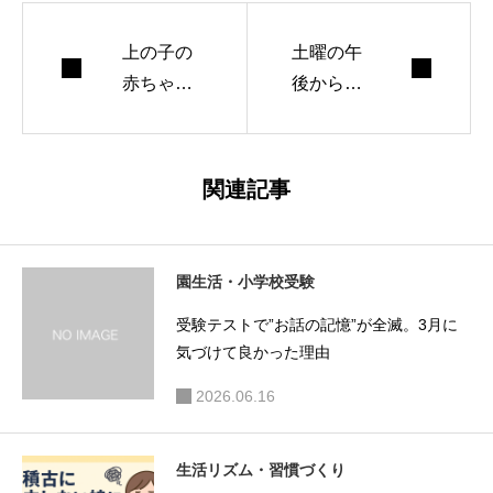
上の子の
土曜の午
赤ちゃん
後からで
返りが心
も行け
配なママ
る！関西
へ。上の
から1泊
関連記事
子ファー
で楽しむ
ストの寄
「忍者×
り添い方
体験」子
園生活・小学校受験
連れ旅行
受験テストで”お話の記憶”が全滅。3月に
プラン
気づけて良かった理由
2026.06.16
生活リズム・習慣づくり